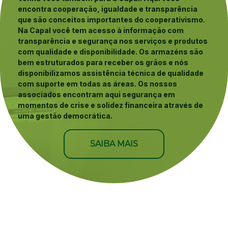
encontra cooperação, igualdade e transparência
que são conceitos importantes do cooperativismo.
Na Capal você tem acesso à informação com
transparência e segurança nos serviços e produtos
com qualidade e disponibilidade. Os armazéns são
bem estruturados para receber os grãos e nós
disponibilizamos assistência técnica de qualidade
com suporte em todas as áreas. Os nossos
associados encontram aqui segurança em
momentos de crise e solidez financeira através de
uma gestão democrática.
SAIBA MAIS