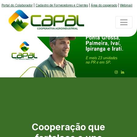
Portal do Colaborador
|
Cadastro de Fornecedores e Clientes
|
Área do cooperado
|
Webmail
Cooperação que