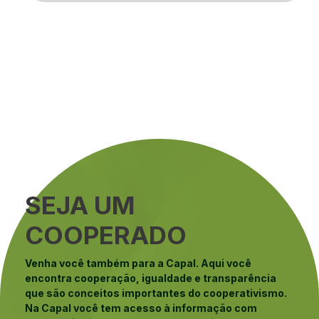
SEJA UM
COOPERADO
Venha você também para a Capal. Aqui você
encontra cooperação, igualdade e transparência
que são conceitos importantes do cooperativismo.
Na Capal você tem acesso à informação com