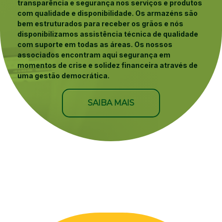
transparência e segurança nos serviços e produtos
com qualidade e disponibilidade. Os armazéns são
bem estruturados para receber os grãos e nós
disponibilizamos assistência técnica de qualidade
com suporte em todas as áreas. Os nossos
associados encontram aqui segurança em
momentos de crise e solidez financeira através de
uma gestão democrática.
SAIBA MAIS