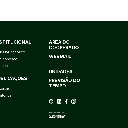
NSTITUCIONAL
ÁREA DO
COOPERADO
abalhe conosco
WEBMAIL
le conosco
ícias
UNIDADES
UBLICAÇÕES
PREVISÃO DO
TEMPO
toriais
atórios