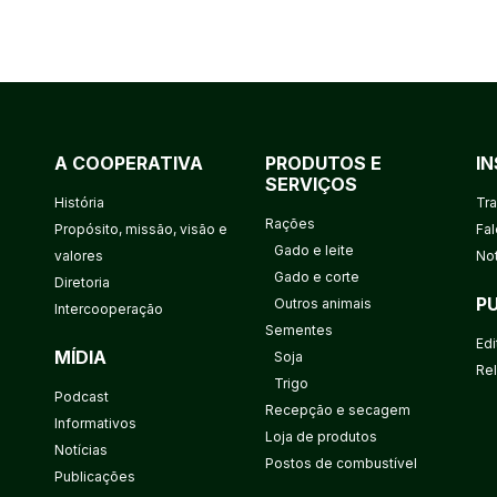
A COOPERATIVA
PRODUTOS E
I
SERVIÇOS
História
Tr
Rações
Propósito, missão, visão e
Fa
Gado e leite
valores
Not
Gado e corte
Diretoria
P
Outros animais
Intercooperação
Sementes
Edi
MÍDIA
Soja
Rel
Trigo
Podcast
Recepção e secagem
Informativos
Loja de produtos
Notícias
Postos de combustível
Publicações