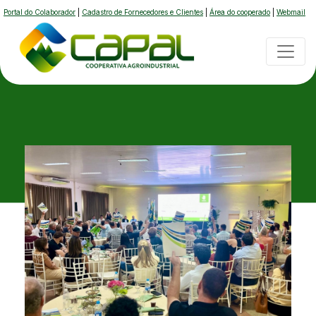
Portal do Colaborador
|
Cadastro de Fornecedores e Clientes
|
Área do cooperado
|
Webmail