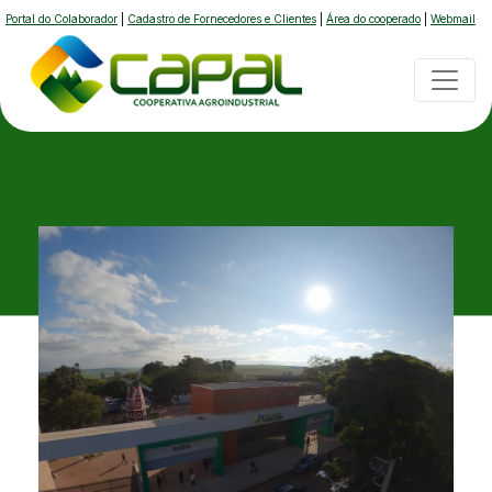
Portal do Colaborador
|
Cadastro de Fornecedores e Clientes
|
Área do cooperado
|
Webmail